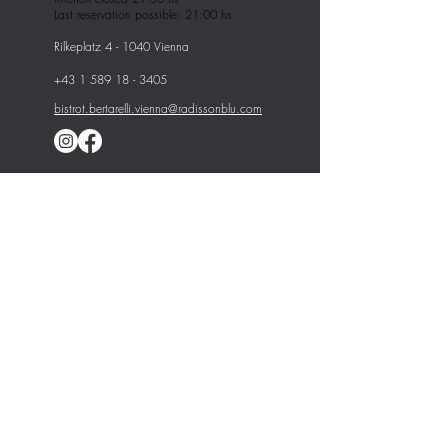
Last reservation possible: 21:00 hs
Rilkeplatz 4 - 1040 Vienna
+43 1 589 18 - 3405
bistrot.bertarelli.vienna@radissonblu.com
Nutzung der Website
Privacy
Vorname
Nachname
Email