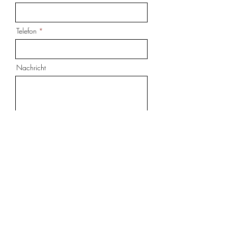
Telefon
Nachricht
Ich akzeptiere die
Geschäftsbedingungen
Nutzungsbedingungen anzeigen
ABSENDEN