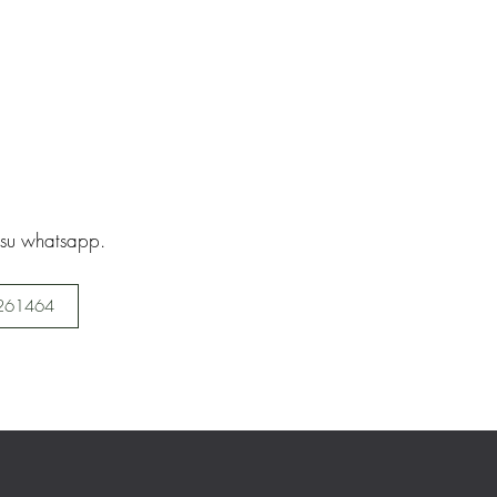
i su whatsapp.
261464