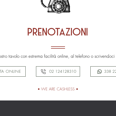
prenotazioni
ostro tavolo con estrema facilità online, al telefono o scrivendoc
TA ONLINE
02 124128310
338 2
• WE ARE CASHLESS •