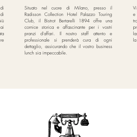
 di
Situato nel cuore di Milano, presso il
Vi
 di
Radisson Collection Hotel Palazzo Touring
e
più
Club, il Bistrot Bertarelli 1894 offre una
t
 ai
cornice storica e affascinante per i vostri
p
ata
pranzi d'affari. Il nostro staff attento e
la
re
professionale si prenderà cura di ogni
la
dettaglio, assicurando che il vostro business
lunch sia impeccabile.