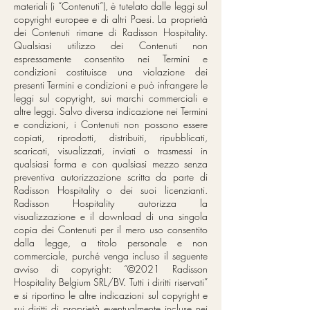
materiali (i “Contenuti”), è tutelato dalle leggi sul
copyright europee e di altri Paesi. La proprietà
dei Contenuti rimane di Radisson Hospitality.
Qualsiasi utilizzo dei Contenuti non
espressamente consentito nei Termini e
condizioni costituisce una violazione dei
presenti Termini e condizioni e può infrangere le
leggi sul copyright, sui marchi commerciali e
altre leggi. Salvo diversa indicazione nei Termini
e condizioni, i Contenuti non possono essere
copiati, riprodotti, distribuiti, ripubblicati,
scaricati, visualizzati, inviati o trasmessi in
qualsiasi forma e con qualsiasi mezzo senza
preventiva autorizzazione scritta da parte di
Radisson Hospitality o dei suoi licenzianti.
Radisson Hospitality autorizza la
visualizzazione e il download di una singola
copia dei Contenuti per il mero uso consentito
dalla legge, a titolo personale e non
commerciale, purché venga incluso il seguente
avviso di copyright: “©2021 Radisson
Hospitality Belgium SRL/BV. Tutti i diritti riservati”
e si riportino le altre indicazioni sul copyright e
sui diritti di proprietà eventualmente incluse nei