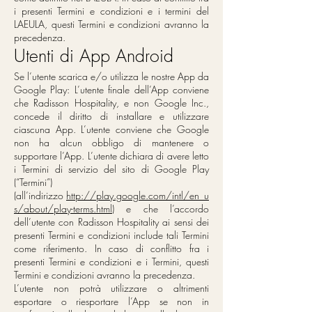
i presenti Termini e condizioni e i termini del
LAEULA, questi Termini e condizioni avranno la
precedenza.
Utenti di App Android
Se l’utente scarica e/o utilizza le nostre App da
Google Play: L’utente finale dell’App conviene
che Radisson Hospitality, e non Google Inc.,
concede il diritto di installare e utilizzare
ciascuna App. L’utente conviene che Google
non ha alcun obbligo di mantenere o
supportare l’App. L’utente dichiara di avere letto
i Termini di servizio del sito di Google Play
(“Termini”)
(all’indirizzo
http://play.google.com/intl/en_u
s/about/play-terms.html
) e che l’accordo
dell’utente con Radisson Hospitality ai sensi dei
presenti Termini e condizioni include tali Termini
come riferimento. In caso di conflitto fra i
presenti Termini e condizioni e i Termini, questi
Termini e condizioni avranno la precedenza.
L’utente non potrà utilizzare o altrimenti
esportare o riesportare l’App se non in