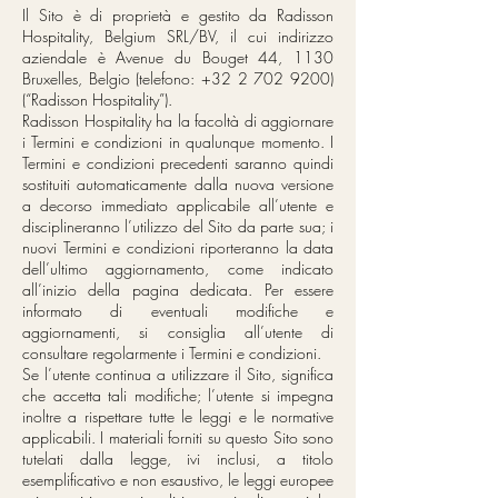
Il Sito è di proprietà e gestito da Radisson
Hospitality, Belgium SRL/BV, il cui indirizzo
aziendale è Avenue du Bouget 44, 1130
Bruxelles, Belgio (telefono:
+32 2 702 9200)
(“Radisson Hospitality”).
Radisson Hospitality ha la facoltà di aggiornare
i Termini e condizioni in qualunque momento. I
Termini e condizioni precedenti saranno quindi
sostituiti automaticamente dalla nuova versione
a decorso immediato applicabile all’utente e
disciplineranno l’utilizzo del Sito da parte sua; i
nuovi Termini e condizioni riporteranno la data
dell’ultimo aggiornamento, come indicato
all’inizio della pagina dedicata. Per essere
informato di eventuali modifiche e
aggiornamenti, si consiglia all’utente di
consultare regolarmente i Termini e condizioni.
Se l’utente continua a utilizzare il Sito, significa
che accetta tali modifiche; l’utente si impegna
inoltre a rispettare tutte le leggi e le normative
applicabili. I materiali forniti su questo Sito sono
tutelati dalla legge, ivi inclusi, a titolo
esemplificativo e non esaustivo, le leggi europee