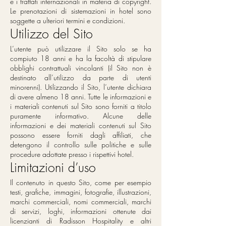
e i trattati internazionali in materia di copyright.
Le prenotazioni di sistemazioni in hotel sono
soggette a ulteriori termini e condizioni.
Utilizzo del Sito
L’utente può utilizzare il Sito solo se ha
compiuto 18 anni e ha la facoltà di stipulare
obblighi contrattuali vincolanti (il Sito non è
destinato all’utilizzo da parte di utenti
minorenni). Utilizzando il Sito, l’utente dichiara
di avere almeno 18 anni. Tutte le informazioni e
i materiali contenuti sul Sito sono forniti a titolo
puramente informativo. Alcune delle
informazioni e dei materiali contenuti sul Sito
possono essere forniti dagli affiliati, che
detengono il controllo sulle politiche e sulle
procedure adottate presso i rispettivi hotel.
Limitazioni d’uso
Il contenuto in questo Sito, come per esempio
testi, grafiche, immagini, fotografie, illustrazioni,
marchi commerciali, nomi commerciali, marchi
di servizi, loghi, informazioni ottenute dai
licenzianti di Radisson Hospitality e altri