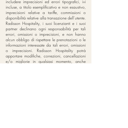
includere imprecisioni ed errori tipografici, ivi
incluse, a titolo esemplificativo e non esaustivo,
imprecisioni relative a tariffe, commissioni o
disponibilità relative alla transazione dell’utente.
Radisson Hospitality, i suoi licenzianti e i suoi
partner declinano ogni responsabilità per tali
errori, omissioni o imprecisioni, e non hanno
alcun obbligo di rispettare le prenotazioni o le
informazioni interessate da tali errori, omissioni
o imprecisioni. Radisson Hospitality potrà
apportare modifiche, correzioni, cancellazioni
e/o migliorie in qualsiasi momento, anche
successivamente alla conferma di una
transazione.
I MATERIALI DEL SITO VENGONO FORNITI
NELLO STATO IN CUI ESSI SI TROVANO,
SENZA GARANZIE IMPLICITE O ESPLICITE DI
QUALSIASI TIPO E, NEI LIMITI MASSIMI
CONSENTITI DALLE LEGGI APPLICABILI,
RADISSON HOSPITALITY DECLINA OGNI
GARANZIA DI COMMERCIABILITÀ O
IDONEITÀ A UN PARTICOLARE SCOPO.
RADISSON HOSPITALITY NON FORNISCE
ALCUNA GARANZIA CIRCA LE FUNZIONI DEL