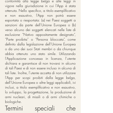
conformità alla legge belga e alle leggi in
vigore nella giurisdizione in cui l’App è stata
ottenuta. Nello specifico, a titolo esemplificativo
e non esaustivo, l’App non potrà essere
esportata o riesportata: (a) nei Paesi soggetti a
sanzioni da parte dell’Unione Europea o (b)
verso alcuno dei soggetti elencati nelle liste di
esclusione “Nativo appositamente designato”,
“Parte proibita” o “Persona bloccata”, come
definito dalla legislazione dell’Unione Europea
o da uno dei suoi Stati membri o da chiunque
abbia ottenuto uno stato simile. Utilizzando
l’Applicazione concessa in licenza, l’utente
dichiara e garantisce di non trovarsi in alcuno
di tali Paesi e di non essere incluso in alcuna di
tali liste. Inoltre, l’utente accetta di non utilizzare
l’App per scopi proibiti dalla legge belga,
dell’Unione Europea o altre leggi applicabili, ivi
inclusi, a titolo esemplificativo e non esaustivo,
lo sviluppo, la progettazione, la produzione di
armi nucleari, di missili o di armi chimiche o
biologiche.
Termini speciali che