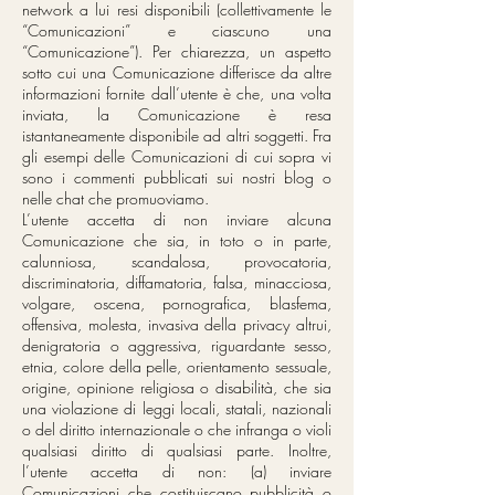
network a lui resi disponibili (collettivamente le
“Comunicazioni” e ciascuno una
“Comunicazione”). Per chiarezza, un aspetto
sotto cui una Comunicazione differisce da altre
informazioni fornite dall’utente è che, una volta
inviata, la Comunicazione è resa
istantaneamente disponibile ad altri soggetti. Fra
gli esempi delle Comunicazioni di cui sopra vi
sono i commenti pubblicati sui nostri blog o
nelle chat che promuoviamo.
L’utente accetta di non inviare alcuna
Comunicazione che sia, in toto o in parte,
calunniosa, scandalosa, provocatoria,
discriminatoria, diffamatoria, falsa, minacciosa,
volgare, oscena, pornografica, blasfema,
offensiva, molesta, invasiva della privacy altrui,
denigratoria o aggressiva, riguardante sesso,
etnia, colore della pelle, orientamento sessuale,
origine, opinione religiosa o disabilità, che sia
una violazione di leggi locali, statali, nazionali
o del diritto internazionale o che infranga o violi
qualsiasi diritto di qualsiasi parte. Inoltre,
l’utente accetta di non: (a) inviare
Comunicazioni che costituiscano pubblicità o