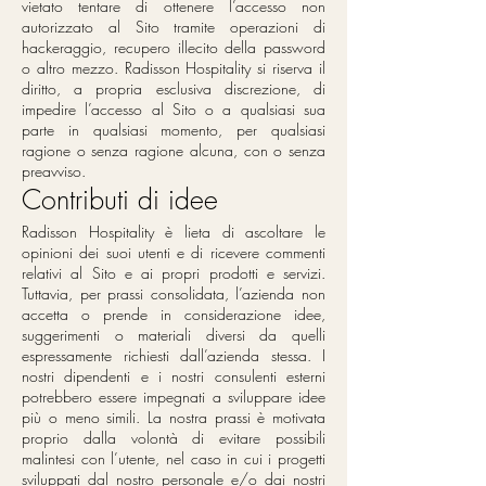
vietato tentare di ottenere l’accesso non
autorizzato al Sito tramite operazioni di
hackeraggio, recupero illecito della password
o altro mezzo. Radisson Hospitality si riserva il
diritto, a propria esclusiva discrezione, di
impedire l’accesso al Sito o a qualsiasi sua
parte in qualsiasi momento, per qualsiasi
ragione o senza ragione alcuna, con o senza
preavviso.
Contributi di idee
Radisson Hospitality è lieta di ascoltare le
opinioni dei suoi utenti e di ricevere commenti
relativi al Sito e ai propri prodotti e servizi.
Tuttavia, per prassi consolidata, l’azienda non
accetta o prende in considerazione idee,
suggerimenti o materiali diversi da quelli
espressamente richiesti dall’azienda stessa. I
nostri dipendenti e i nostri consulenti esterni
potrebbero essere impegnati a sviluppare idee
più o meno simili. La nostra prassi è motivata
proprio dalla volontà di evitare possibili
malintesi con l’utente, nel caso in cui i progetti
sviluppati dal nostro personale e/o dai nostri