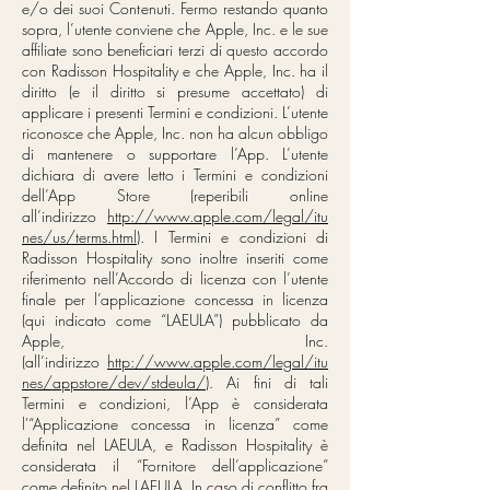
e/o dei suoi Contenuti. Fermo restando quanto
sopra, l’utente conviene che Apple, Inc. e le sue
affiliate sono beneficiari terzi di questo accordo
con Radisson Hospitality e che Apple, Inc. ha il
diritto (e il diritto si presume accettato) di
applicare i presenti Termini e condizioni. L’utente
riconosce che Apple, Inc. non ha alcun obbligo
di mantenere o supportare l’App. L’utente
dichiara di avere letto i Termini e condizioni
dell’App Store (reperibili online
all’indirizzo
http://www.apple.com/legal/itu
nes/us/terms.html
). I Termini e condizioni di
Radisson Hospitality sono inoltre inseriti come
riferimento nell’Accordo di licenza con l’utente
finale per l’applicazione concessa in licenza
(qui indicato come “LAEULA”) pubblicato da
Apple, Inc.
(all’indirizzo
http://www.apple.com/legal/itu
nes/appstore/dev/stdeula/
). Ai fini di tali
Termini e condizioni, l’App è considerata
l'“Applicazione concessa in licenza” come
definita nel LAEULA, e Radisson Hospitality è
considerata il “Fornitore dell’applicazione”
come definito nel LAEULA. In caso di conflitto fra