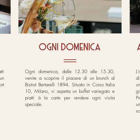
ogni domenica
tti
Ogni domenica, dalle 12.30 alle 15.30,
L
 un
venite a scoprire il piacere di un brunch al
d
rt
Bistrot Bertarelli 1894. Situato in Corso Italia
u
10, Milano, vi aspetta un buffet variegato e
g
piatti à la carte per rendere ogni visita
P
speciale.
un
so