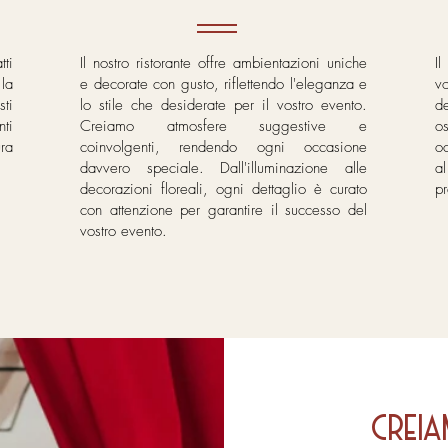
tti
Il nostro ristorante offre ambientazioni uniche
Il
la
e decorate con gusto, riflettendo l'eleganza e
v
ti
lo stile che desiderate per il vostro evento.
de
ti
Creiamo atmosfere suggestive e
o
ura
coinvolgenti, rendendo ogni occasione
o
davvero speciale. Dall'illuminazione alle
a
decorazioni floreali, ogni dettaglio è curato
p
con attenzione per garantire il successo del
vostro evento.
CREI