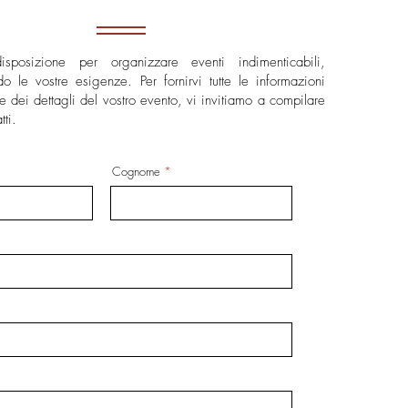
posizione per organizzare eventi indimenticabili,
do le vostre esigenze. Per fornirvi tutte le informazioni
e dei dettagli del vostro evento, vi invitiamo a compilare
tti.
Cognome