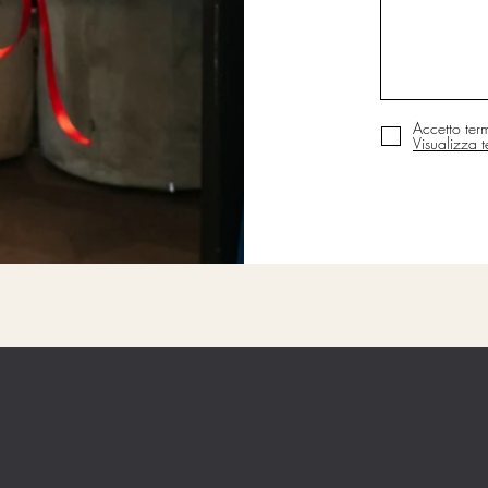
Accetto term
Visualizza t