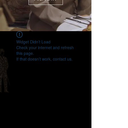
Widget Didn’t Load
Check your internet and refresh
this page.
If that doesn’t work, contact us.