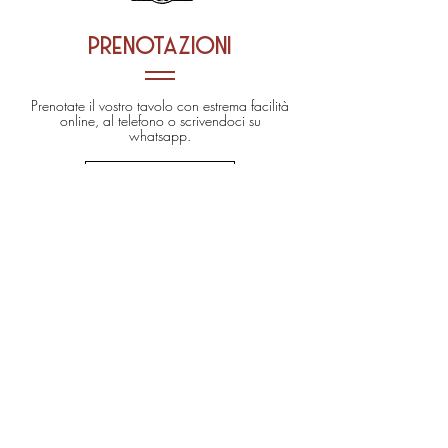
prenotazioni
Prenotate il vostro tavolo con estrema facilità
online, al telefono o scrivendoci su
whatsapp.
PRENOTA ONLINE
02 124128310
338 2261464
• WE ARE CASHLESS •