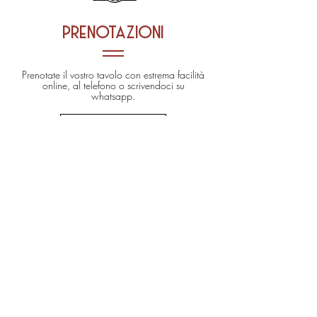
prenotazioni
Prenotate il vostro tavolo con estrema facilità
online, al telefono o scrivendoci su
whatsapp.
PRENOTA ONLINE
02 124128310
338 2261464
• WE ARE CASHLESS •