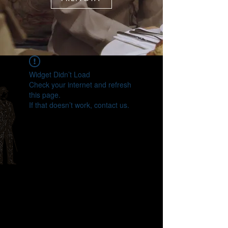
Widget Didn’t Load
Check your internet and refresh
this page.
If that doesn’t work, contact us.